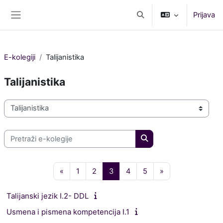
Preskoči na sadržaj
Prijava
Toggle search input
Bočni panel
E-kolegiji
Talijanistika
Talijanistika
Popis e-kolegija
Pretraži e-kolegije
Pretraži e-kolegije
Prethodna stranica
Stranica 1
Stranica 2
Stranica 3
Stranica 4
Stranica 5
Sljedeća stranica
«
1
2
3
4
5
»
Talijanski jezik I.2- DDL
Usmena i pismena kompetencija I.1