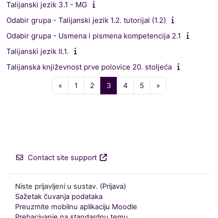
Talijanski jezik 3.1 - MG
Odabir grupa - Talijanski jezik 1.2. tutorijal (1.2)
Odabir grupa - Usmena i pismena kompetencija 2.1
Talijanski jezik II.1.
Talijanska književnost prve polovice 20. stoljeća
Prethodna stranica
Stranica 1
Stranica 2
Stranica 3
Stranica 4
Stranica 5
Sljedeća stranica
«
1
2
3
4
5
»
Contact site support
Niste prijavljeni u sustav. (
Prijava
)
Sažetak čuvanja podataka
Preuzmite mobilnu aplikaciju Moodle
Prebacivanje na standardnu temu