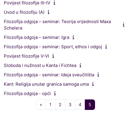
Povijest filozofije III-IV
Uvod u filozofiju (A)
Filozofija odgoja – seminar: Teorija vrijednosti Maxa
Schelera
Filozofija odgoja – seminar: Igra
Filozofija odgoja - seminar: Sport, ethos i odgoj
Povijest filozofije V-VI
Sloboda i nužnost u Kanta i Fichtea
Filozofija odgoja - seminar: Ideja sveučilišta
Kant: Religija unutar granica samoga uma
Filozofija odgoja - opći
Prethodna stranica
Stranica 1
Stranica 2
Stranica 3
Stranica 4
Stranica 5
«
1
2
3
4
5