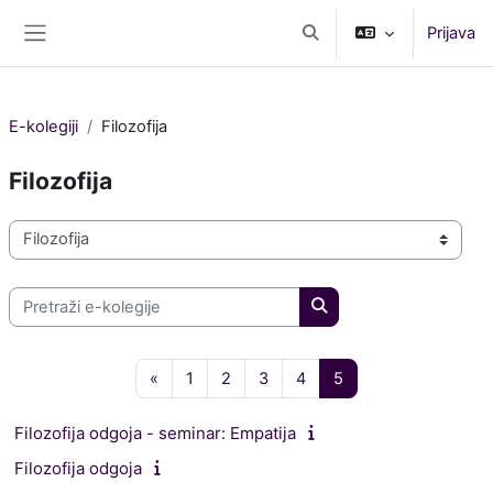
Preskoči na sadržaj
Prijava
Toggle search input
Bočni panel
E-kolegiji
Filozofija
Filozofija
Popis e-kolegija
Pretraži e-kolegije
Pretraži e-kolegije
Prethodna stranica
Stranica 1
Stranica 2
Stranica 3
Stranica 4
Stranica 5
«
1
2
3
4
5
Filozofija odgoja - seminar: Empatija
Filozofija odgoja