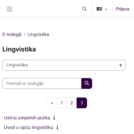
Preskoči na sadržaj
Prijava
Toggle search input
Bočni panel
E-kolegiji
Lingvistika
Lingvistika
Popis e-kolegija
Pretraži e-kolegije
Pretraži e-kolegije
Prethodna stranica
Stranica 1
Stranica 2
Stranica 3
«
1
2
3
Ustroj umjetnih jezika
Uvod u opću lingvistiku