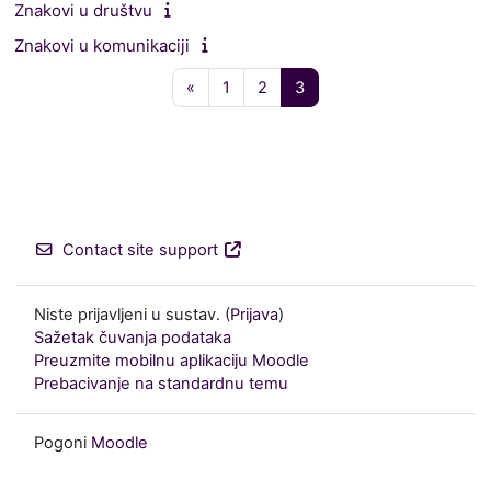
Znakovi u društvu
Znakovi u komunikaciji
Prethodna stranica
Stranica 1
Stranica 2
Stranica 3
«
1
2
3
Contact site support
Niste prijavljeni u sustav. (
Prijava
)
Sažetak čuvanja podataka
Preuzmite mobilnu aplikaciju Moodle
Prebacivanje na standardnu temu
Pogoni
Moodle