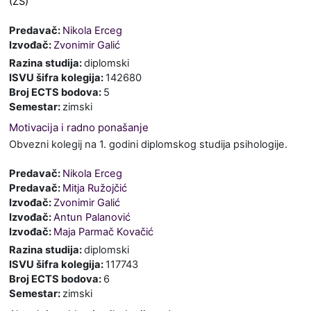
(ZS)
Predavač:
Nikola Erceg
Izvođač:
Zvonimir Galić
Razina studija
:
diplomski
ISVU šifra kolegija
:
142680
Broj ECTS bodova
:
5
Semestar
:
zimski
Motivacija i radno ponašanje
Obvezni kolegij na 1. godini diplomskog studija psihologije.
Predavač:
Nikola Erceg
Predavač:
Mitja Ružojčić
Izvođač:
Zvonimir Galić
Izvođač:
Antun Palanović
Izvođač:
Maja Parmač Kovačić
Razina studija
:
diplomski
ISVU šifra kolegija
:
117743
Broj ECTS bodova
:
6
Semestar
:
zimski