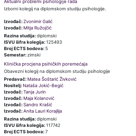
Aktualni problemi psihologije rada
Izborni kolegij na diplomskom studiju psihologije.
Izvođač:
Zvonimir Galić
Izvođač:
Mitja Ružojčić
Razina studija
:
diplomski
ISVU šifra kolegija
:
125493
Broj ECTS bodova
:
5
Semestar
:
zimski
Klinička procjena psihičkih poremećaja
Obavezni kolegij na diplomskom studiju psihologije
Predavač:
Matea Šoštarić Živković
Nositelj:
Nataša Jokić-Begić
Izvođač:
Tanja Jurin
Izvođač:
Maja Kolanović
Izvođač:
Sandro Krašić
Izvođač:
Anita Lauri Korajlija
Razina studija
:
diplomski
ISVU šifra kolegija
:
117742
Broj ECTS bodova
:
7