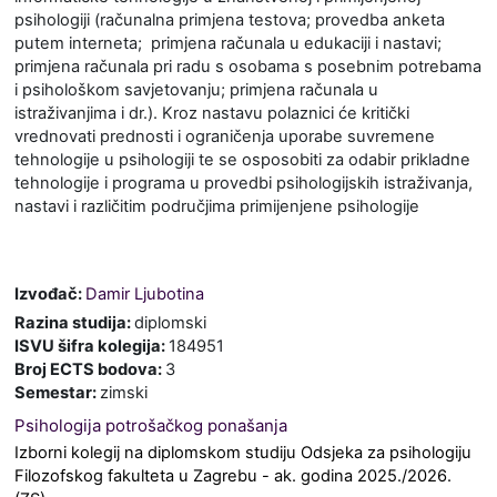
psihologiji (računalna primjena testova; provedba anketa
putem interneta; primjena računala u edukaciji i nastavi;
primjena računala pri radu s osobama s posebnim potrebama
i psihološkom savjetovanju; primjena računala u
istraživanjima i dr.). Kroz nastavu polaznici će kritički
vrednovati prednosti i ograničenja uporabe suvremene
tehnologije u psihologiji te se osposobiti za odabir prikladne
tehnologije i programa u provedbi psihologijskih istraživanja,
nastavi i različitim područjima primijenjene psihologije
Izvođač:
Damir Ljubotina
Razina studija
:
diplomski
ISVU šifra kolegija
:
184951
Broj ECTS bodova
:
3
Semestar
:
zimski
Psihologija potrošačkog ponašanja
Izborni kolegij na diplomskom studiju Odsjeka za psihologiju
Filozofskog fakulteta u Zagrebu
- ak. godina 2025./2026.