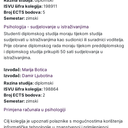
Razina studija
:
diplomski
ISVU šifra kolegija
:
198911
Broj ECTS bodova
:
5
Semestar
:
zimski
Psihologija - sudjelovanje u istraživanjima
Studenti diplomskog studija moraju tijekom studija
sudjelovati u istraživanjima kao sudionici ili suradnici voditelja.
Prije obrane diplomskog rada moraju tijekom preddiplomskog
i diplomskog studija prikupiti 50 sati sudjelovanja u
istraživanjima.
Izvođač:
Marija Botica
Izvođač:
Damir Ljubotina
Razina studija
:
diplomski
ISVU šifra kolegija
:
198864
Broj ECTS bodova
:
2
Semestar
:
zimski
Primjena računala u psihologiji
Cilj kolegija je upoznati polaznike s mogućnostima korištenja
informatičke tehnologije u znanstvenoj i primijenjenoj