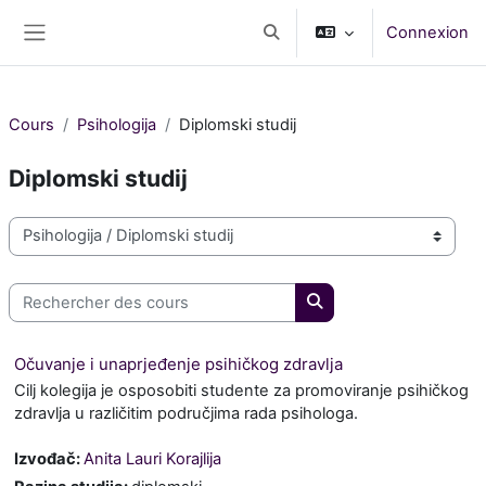
Passer au contenu principal
Connexion
Activer/désactiver la saisie d
Panneau latéral
Cours
Psihologija
Diplomski studij
Diplomski studij
Catégories de cours
Rechercher des cours
Rechercher des cours
Očuvanje i unaprjeđenje psihičkog zdravlja
Cilj kolegija je osposobiti studente za promoviranje psihičkog
zdravlja u različitim područjima rada psihologa.
Izvođač:
Anita Lauri Korajlija