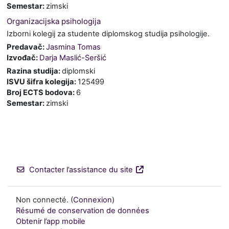
Semestar
:
zimski
Organizacijska psihologija
Izborni kolegij za studente diplomskog studija psihologije.
Predavač:
Jasmina Tomas
Izvođač:
Darja Maslić-Seršić
Razina studija
:
diplomski
ISVU šifra kolegija
:
125499
Broj ECTS bodova
:
6
Semestar
:
zimski
Contacter l’assistance du site
Non connecté. (
Connexion
)
Résumé de conservation de données
Obtenir l’app mobile