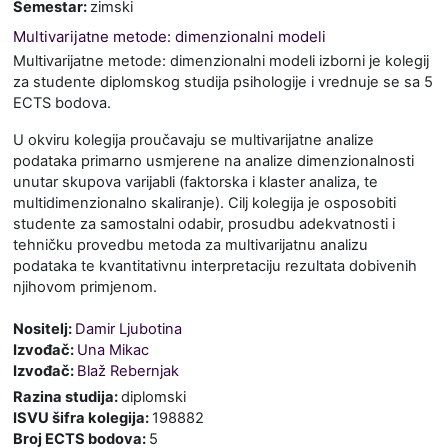
Semestar
:
zimski
Multivarijatne metode: dimenzionalni modeli
Multivarijatne metode: dimenzionalni modeli izborni je kolegij
za studente diplomskog studija psihologije i vrednuje se sa 5
ECTS bodova.
U okviru kolegija proučavaju se multivarijatne analize
podataka primarno usmjerene na analize dimenzionalnosti
unutar skupova varijabli (faktorska i klaster analiza, te
multidimenzionalno skaliranje). Cilj kolegija je osposobiti
studente za samostalni odabir, prosudbu adekvatnosti i
tehničku provedbu metoda za multivarijatnu analizu
podataka te kvantitativnu interpretaciju rezultata dobivenih
njihovom primjenom.
Nositelj:
Damir Ljubotina
Izvođač:
Una Mikac
Izvođač:
Blaž Rebernjak
Razina studija
:
diplomski
ISVU šifra kolegija
:
198882
Broj ECTS bodova
:
5