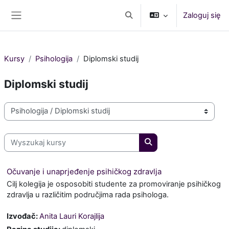
Przejdź do głównej zawartości
Zaloguj się
Przełącznik wyszukiwarki
Panel boczny
Kursy
Psihologija
Diplomski studij
Diplomski studij
Kategorie kursów
Wyszukaj kursy
Wyszukaj kursy
Očuvanje i unaprjeđenje psihičkog zdravlja
Cilj kolegija je osposobiti studente za promoviranje psihičkog
zdravlja u različitim područjima rada psihologa.
Izvođač:
Anita Lauri Korajlija