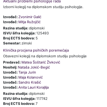
Aktualni problemi psihologije rada
Izborni kolegij na diplomskom studiju psihologije.
Izvođač:
Zvonimir Galić
Izvođač:
Mitja Ružojčić
Razina studija
:
diplomski
ISVU šifra kolegija
:
125493
Broj ECTS bodova
:
5
Semestar
:
zimski
Klinička procjena psihičkih poremećaja
Obavezni kolegij na diplomskom studiju psihologije
Predavač:
Matea Šoštarić Živković
Nositelj:
Nataša Jokić-Begić
Izvođač:
Tanja Jurin
Izvođač:
Maja Kolanović
Izvođač:
Sandro Krašić
Izvođač:
Anita Lauri Korajlija
Razina studija
:
diplomski
ISVU šifra kolegija
:
117742
Broj ECTS bodova
:
7