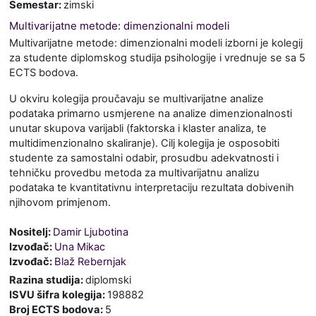
Semestar
:
zimski
Multivarijatne metode: dimenzionalni modeli
Multivarijatne metode: dimenzionalni modeli izborni je kolegij
za studente diplomskog studija psihologije i vrednuje se sa 5
ECTS bodova.
U okviru kolegija proučavaju se multivarijatne analize
podataka primarno usmjerene na analize dimenzionalnosti
unutar skupova varijabli (faktorska i klaster analiza, te
multidimenzionalno skaliranje). Cilj kolegija je osposobiti
studente za samostalni odabir, prosudbu adekvatnosti i
tehničku provedbu metoda za multivarijatnu analizu
podataka te kvantitativnu interpretaciju rezultata dobivenih
njihovom primjenom.
Nositelj:
Damir Ljubotina
Izvođač:
Una Mikac
Izvođač:
Blaž Rebernjak
Razina studija
:
diplomski
ISVU šifra kolegija
:
198882
Broj ECTS bodova
:
5