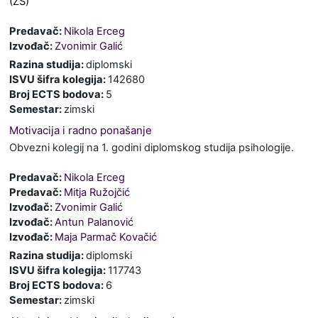
(ZS)
Predavač:
Nikola Erceg
Izvođač:
Zvonimir Galić
Razina studija
:
diplomski
ISVU šifra kolegija
:
142680
Broj ECTS bodova
:
5
Semestar
:
zimski
Motivacija i radno ponašanje
Obvezni kolegij na 1. godini diplomskog studija psihologije.
Predavač:
Nikola Erceg
Predavač:
Mitja Ružojčić
Izvođač:
Zvonimir Galić
Izvođač:
Antun Palanović
Izvođač:
Maja Parmač Kovačić
Razina studija
:
diplomski
ISVU šifra kolegija
:
117743
Broj ECTS bodova
:
6
Semestar
:
zimski