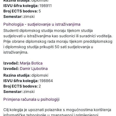
Razina studija
:
diplomski
ISVU šifra kolegija
:
198911
Broj ECTS bodova
:
5
Semestar
:
zimski
Psihologija - sudjelovanje u istraživanjima
Studenti diplomskog studija moraju tijekom studija
sudjelovati u istraživanjima kao sudionici ili suradnici voditelja.
Prije obrane diplomskog rada moraju tijekom preddiplomskog
i diplomskog studija prikupiti 50 sati sudjelovanja u
istraživanjima.
Izvođač:
Marija Botica
Izvođač:
Damir Ljubotina
Razina studija
:
diplomski
ISVU šifra kolegija
:
198864
Broj ECTS bodova
:
2
Semestar
:
zimski
Primjena računala u psihologiji
Cilj kolegija je upoznati polaznike s mogućnostima korištenja
informatičke tehnologije u znanstvenoj i primijenjenoj