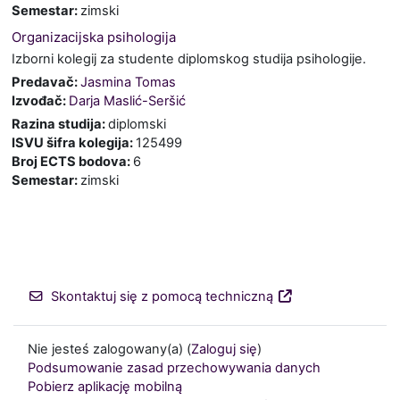
Semestar
:
zimski
Organizacijska psihologija
Izborni kolegij za studente diplomskog studija psihologije.
Predavač:
Jasmina Tomas
Izvođač:
Darja Maslić-Seršić
Razina studija
:
diplomski
ISVU šifra kolegija
:
125499
Broj ECTS bodova
:
6
Semestar
:
zimski
Skontaktuj się z pomocą techniczną
Nie jesteś zalogowany(a) (
Zaloguj się
)
Podsumowanie zasad przechowywania danych
Pobierz aplikację mobilną