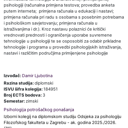
psihologiji (računalna primjena testova; provedba anketa
putem interneta; primjena računala u edukaciji i nastavi;
primjena računala pri radu s osobama s posebnim potrebama
i psihološkom savjetovanju; primjena računala u
istraživanjima i dr.). Kroz nastavu polaznici će kritički
vrednovati prednosti i ograničenja uporabe suvremene
tehnologije u psihologiji te se osposobiti za odabir prikladne
tehnologije i programa u provedbi psihologijskih istraživanja,
nastavi i različitim područjima primijenjene psihologije
Izvođač:
Damir Ljubotina
Razina studija
:
diplomski
ISVU šifra kolegija
:
184951
Broj ECTS bodova
:
3
Semestar
:
zimski
Psihologija potrošačkog ponašanja
Izborni kolegij na diplomskom studiju Odsjeka za psihologiju
Filozofskog fakulteta u Zagrebu
- ak. godina 2025./2026.