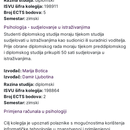
Razina studija
:
diplomski
ISVU šifra kolegija
:
198911
Broj ECTS bodova
:
5
Semestar
:
zimski
Psihologija - sudjelovanje u istraživanjima
Studenti diplomskog studija moraju tijekom studija
sudjelovati u istraživanjima kao sudionici ili suradnici voditelja.
Prije obrane diplomskog rada moraju tijekom preddiplomskog
i diplomskog studija prikupiti 50 sati sudjelovanja u
istraživanjima.
Izvođač:
Marija Botica
Izvođač:
Damir Ljubotina
Razina studija
:
diplomski
ISVU šifra kolegija
:
198864
Broj ECTS bodova
:
2
Semestar
:
zimski
Primjena računala u psihologiji
Cilj kolegija je upoznati polaznike s mogućnostima korištenja
informatičke tehnologije u znanstvenoj i primijenjenoj