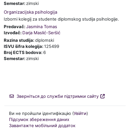
Semestar
:
zimski
Organizacijska psihologija
Izborni kolegij za studente diplomskog studija psihologije.
Predavač:
Jasmina Tomas
Izvođač:
Darja Maslić-Seršić
Razina studija
:
diplomski
ISVU šifra kolegija
:
125499
Broj ECTS bodova
:
6
Semestar
:
zimski
Зверніться до служби підтримки сайту
Ви не пройшли ідентифікацію (
Увійти
)
Підсумок збереження даних
Завантажте мобільний додаток