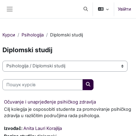
Перейти до головного вмісту
Увійти
Переключити введення
Бокова панель
Курси
Psihologija
Diplomski studij
Diplomski studij
Категорії курсів
Пошук курсів
Пошук курсів
Očuvanje i unaprjeđenje psihičkog zdravlja
Cilj kolegija je osposobiti studente za promoviranje psihičkog
zdravlja u različitim područjima rada psihologa.
Izvođač:
Anita Lauri Korajlija