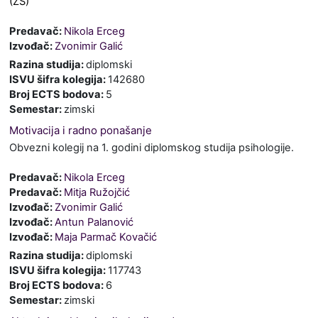
(ZS)
Predavač:
Nikola Erceg
Izvođač:
Zvonimir Galić
Razina studija
:
diplomski
ISVU šifra kolegija
:
142680
Broj ECTS bodova
:
5
Semestar
:
zimski
Motivacija i radno ponašanje
Obvezni kolegij na 1. godini diplomskog studija psihologije.
Predavač:
Nikola Erceg
Predavač:
Mitja Ružojčić
Izvođač:
Zvonimir Galić
Izvođač:
Antun Palanović
Izvođač:
Maja Parmač Kovačić
Razina studija
:
diplomski
ISVU šifra kolegija
:
117743
Broj ECTS bodova
:
6
Semestar
:
zimski