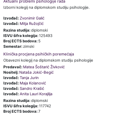
Aktualni problemi psihologije rada
Izborni kolegij na diplomskom studiju psihologije.
Izvođač:
Zvonimir Galić
Izvođač:
Mitja Ružojčić
Razina studija
:
diplomski
ISVU šifra kolegija
:
125493
Broj ECTS bodova
:
5
Semestar
:
zimski
Klinička procjena psihičkih poremećaja
Obavezni kolegij na diplomskom studiju psihologije
Predavač:
Matea Šoštarić Živković
Nositelj:
Nataša Jokić-Begić
Izvođač:
Tanja Jurin
Izvođač:
Maja Kolanović
Izvođač:
Sandro Krašić
Izvođač:
Anita Lauri Korajlija
Razina studija
:
diplomski
ISVU šifra kolegija
:
117742
Broj ECTS bodova
:
7