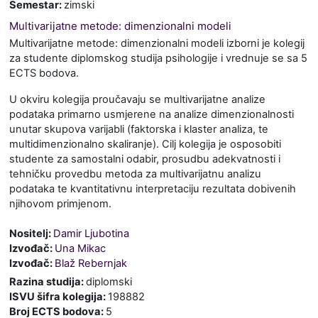
Semestar
:
zimski
Multivarijatne metode: dimenzionalni modeli
Multivarijatne metode: dimenzionalni modeli izborni je kolegij
za studente diplomskog studija psihologije i vrednuje se sa 5
ECTS bodova.
U okviru kolegija proučavaju se multivarijatne analize
podataka primarno usmjerene na analize dimenzionalnosti
unutar skupova varijabli (faktorska i klaster analiza, te
multidimenzionalno skaliranje). Cilj kolegija je osposobiti
studente za samostalni odabir, prosudbu adekvatnosti i
tehničku provedbu metoda za multivarijatnu analizu
podataka te kvantitativnu interpretaciju rezultata dobivenih
njihovom primjenom.
Nositelj:
Damir Ljubotina
Izvođač:
Una Mikac
Izvođač:
Blaž Rebernjak
Razina studija
:
diplomski
ISVU šifra kolegija
:
198882
Broj ECTS bodova
:
5