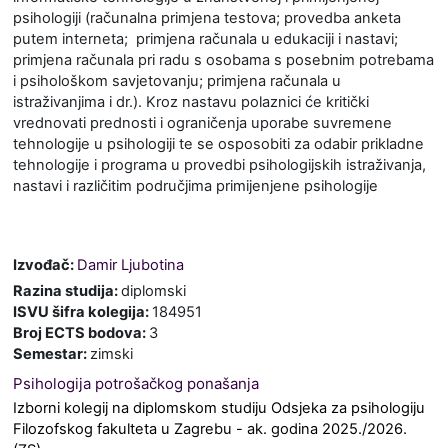
psihologiji (računalna primjena testova; provedba anketa
putem interneta; primjena računala u edukaciji i nastavi;
primjena računala pri radu s osobama s posebnim potrebama
i psihološkom savjetovanju; primjena računala u
istraživanjima i dr.). Kroz nastavu polaznici će kritički
vrednovati prednosti i ograničenja uporabe suvremene
tehnologije u psihologiji te se osposobiti za odabir prikladne
tehnologije i programa u provedbi psihologijskih istraživanja,
nastavi i različitim područjima primijenjene psihologije
Izvođač:
Damir Ljubotina
Razina studija
:
diplomski
ISVU šifra kolegija
:
184951
Broj ECTS bodova
:
3
Semestar
:
zimski
Psihologija potrošačkog ponašanja
Izborni kolegij na diplomskom studiju Odsjeka za psihologiju
Filozofskog fakulteta u Zagrebu
- ak. godina 2025./2026.