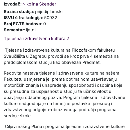
Izvođač:
Nikolina Skender
Razina studija
:
prijediplomski
ISVU šifra kolegija
:
50932
Broj ECTS bodova
:
0
Semestar
:
ljetni
Tjelesna i zdravstvena kultura 2
Tjelesna i zdravstvena kultura na Filozofskom fakultetu
Sveučilišta u Zagrebu provodi se kroz prva 4 semestra na
preddiplomskom studiju kao obavezan Predmet.
Redovita nastava tjelesne i zdravstvene kulture na našem
Fakultetu usmjerena je prema optimalnom usavršavanju
motoričkih znanja i unapređenju sposobnosti i osobina koje
su presudne za uspješnost u studiju te učinkovitost u
obavljanju odabranog poziva. Program tjelesne i zdravstvene
kulture nadgradnja je na temeljne postavke tjelesnog i
zdravstvenog odgojno-obrazovnoga područja programa
srednje škole.
Ciljevi našeg Plana i programa tjelesne i zdravstvene kulture