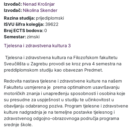
Izvođač:
Nenad Krošnjar
Izvođač:
Nikolina Skender
Razina studija
:
prijediplomski
ISVU šifra kolegija
:
39622
Broj ECTS bodova
:
0
Semestar
:
zimski
Tjelesna i zdravstvena kultura 3
Tjelesna i zdravstvena kultura na Filozofskom fakultetu
Sveučilišta u Zagrebu provodi se kroz prva 4 semestra na
preddiplomskom studiju kao obavezan Predmet.
Redovita nastava tjelesne i zdravstvene kulture na našem
Fakultetu usmjerena je prema optimalnom usavršavanju
motoričkih znanja i unapređenju sposobnosti i osobina koje
su presudne za uspješnost u studiju te učinkovitost u
obavljanju odabranog poziva. Program tjelesne i zdravstvene
kulture nadgradnja je na temeljne postavke tjelesnog i
zdravstvenog odgojno-obrazovnoga područja programa
srednje škole.