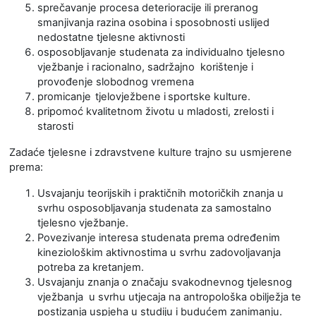
sprečavanje procesa deterioracije ili preranog
smanjivanja razina osobina i sposobnosti uslijed
nedostatne tjelesne aktivnosti
osposobljavanje studenata za individualno tjelesno
vježbanje i racionalno, sadržajno korištenje i
provođenje slobodnog vremena
promicanje
tjelovježbene i
sportske kulture.
pripomoć kvalitetnom životu u mladosti, zrelosti i
starosti
Zadaće tjelesne i zdravstvene kulture trajno su usmjerene
prema:
Usvajanju teorijskih i praktičnih motoričkih znanja u
svrhu osposobljavanja studenata za samostalno
tjelesno vježbanje.
Povezivanje interesa studenata prema određenim
kineziološkim aktivnostima u svrhu zadovoljavanja
potreba za kretanjem.
Usvajanju znanja o značaju svakodnevnog tjelesnog
vježbanja u svrhu utjecaja na antropološka obilježja te
postizanja uspjeha u studiju i budućem zanimanju.