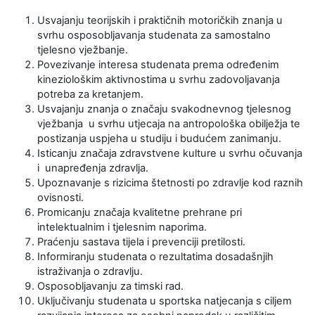
Usvajanju teorijskih i praktičnih motoričkih znanja u
svrhu osposobljavanja studenata za samostalno
tjelesno vježbanje.
Povezivanje interesa studenata prema određenim
kineziološkim aktivnostima u svrhu zadovoljavanja
potreba za kretanjem.
Usvajanju znanja o značaju svakodnevnog tjelesnog
vježbanja u svrhu utjecaja na antropološka obilježja te
postizanja uspjeha u studiju i budućem zanimanju.
Isticanju značaja zdravstvene kulture u svrhu očuvanja
i unapređenja zdravlja.
Upoznavanje s rizicima štetnosti po zdravlje kod raznih
ovisnosti.
Promicanju značaja kvalitetne prehrane pri
intelektualnim i tjelesnim naporima.
Praćenju sastava tijela i prevenciji pretilosti.
Informiranju studenata o rezultatima dosadašnjih
istraživanja o zdravlju.
Osposobljavanju za timski rad.
Uključivanju studenata u sportska natjecanja s ciljem