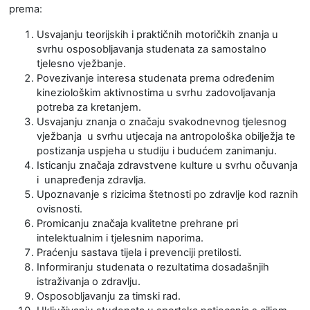
prema:
Usvajanju teorijskih i praktičnih motoričkih znanja u
svrhu osposobljavanja studenata za samostalno
tjelesno vježbanje.
Povezivanje interesa studenata prema određenim
kineziološkim aktivnostima u svrhu zadovoljavanja
potreba za kretanjem.
Usvajanju znanja o značaju svakodnevnog tjelesnog
vježbanja u svrhu utjecaja na antropološka obilježja te
postizanja uspjeha u studiju i budućem zanimanju.
Isticanju značaja zdravstvene kulture u svrhu očuvanja
i unapređenja zdravlja.
Upoznavanje s rizicima štetnosti po zdravlje kod raznih
ovisnosti.
Promicanju značaja kvalitetne prehrane pri
intelektualnim i tjelesnim naporima.
Praćenju sastava tijela i prevenciji pretilosti.
Informiranju studenata o rezultatima dosadašnjih
istraživanja o zdravlju.
Osposobljavanju za timski rad.