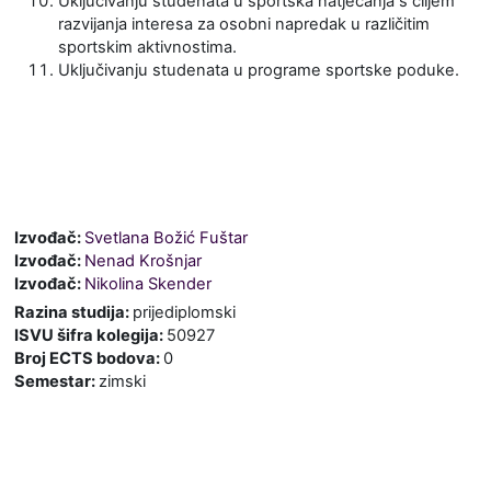
Uključivanju studenata u sportska natjecanja s ciljem
razvijanja interesa za osobni napredak u različitim
sportskim aktivnostima.
Uključivanju studenata u programe sportske poduke.
Izvođač:
Svetlana Božić Fuštar
Izvođač:
Nenad Krošnjar
Izvođač:
Nikolina Skender
Razina studija
:
prijediplomski
ISVU šifra kolegija
:
50927
Broj ECTS bodova
:
0
Semestar
:
zimski