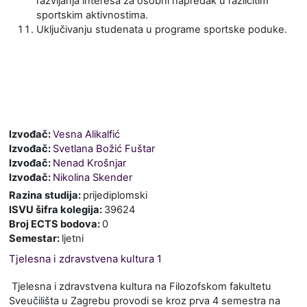
razvijanja interesa za osobni napredak u različitim
sportskim aktivnostima.
Uključivanju studenata u programe sportske poduke.
Izvođač:
Vesna Alikalfić
Izvođač:
Svetlana Božić Fuštar
Izvođač:
Nenad Krošnjar
Izvođač:
Nikolina Skender
Razina studija
:
prijediplomski
ISVU šifra kolegija
:
39624
Broj ECTS bodova
:
0
Semestar
:
ljetni
Tjelesna i zdravstvena kultura 1
Tjelesna i zdravstvena kultura na Filozofskom fakultetu
Sveučilišta u Zagrebu provodi se kroz prva 4 semestra na