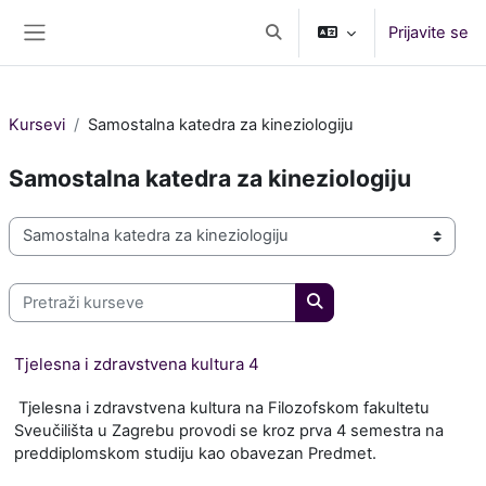
Idi na glavni sadržaj
Prijavite se
Toggle search input
Side panel
Kursevi
Samostalna katedra za kineziologiju
Samostalna katedra za kineziologiju
Kategorije kurseva
Pretraži kurseve
Pretraži kurseve
Tjelesna i zdravstvena kultura 4
Tjelesna i zdravstvena kultura na Filozofskom fakultetu
Sveučilišta u Zagrebu provodi se kroz prva 4 semestra na
preddiplomskom studiju kao obavezan Predmet.