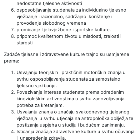
nedostatne tjelesne aktivnosti
osposobljavanje studenata za individualno tjelesno
vježbanje i racionalno, sadržajno korištenje i
provođenje slobodnog vremena
promicanje
tjelovježbene i
sportske kulture.
pripomoć kvalitetnom životu u mladosti, zrelosti i
starosti
Zadaće tjelesne i zdravstvene kulture trajno su usmjerene
prema:
Usvajanju teorijskih i praktičnih motoričkih znanja u
svrhu osposobljavanja studenata za samostalno
tjelesno vježbanje.
Povezivanje interesa studenata prema određenim
kineziološkim aktivnostima u svrhu zadovoljavanja
potreba za kretanjem.
Usvajanju znanja o značaju svakodnevnog tjelesnog
vježbanja u svrhu utjecaja na antropološka obilježja te
postizanja uspjeha u studiju i budućem zanimanju.
Isticanju značaja zdravstvene kulture u svrhu očuvanja
i unapređenja zdravlja.