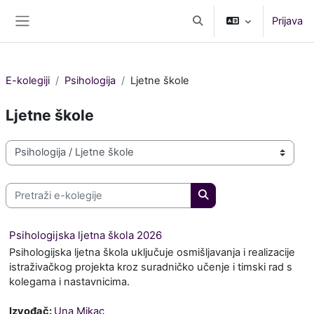
Preskoči na sadržaj
Prijava
Toggle search input
Bočni panel
E-kolegiji
Psihologija
Ljetne škole
Ljetne škole
Popis e-kolegija
Pretraži e-kolegije
Pretraži e-kolegije
Psihologijska ljetna škola 2026
Psihologijska ljetna škola uključuje osmišljavanja i realizacije
istraživačkog projekta kroz suradničko učenje i timski rad s
kolegama i nastavnicima.
Izvođač:
Una Mikac