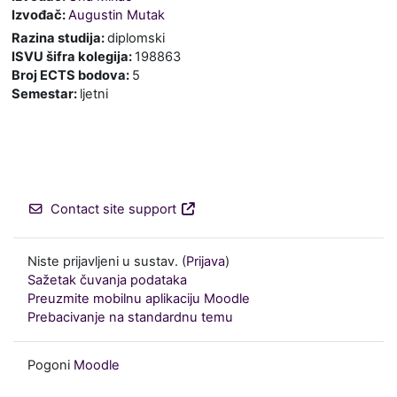
Izvođač:
Augustin Mutak
Razina studija
:
diplomski
ISVU šifra kolegija
:
198863
Broj ECTS bodova
:
5
Semestar
:
ljetni
Contact site support
Niste prijavljeni u sustav. (
Prijava
)
Sažetak čuvanja podataka
Preuzmite mobilnu aplikaciju Moodle
Prebacivanje na standardnu temu
Pogoni
Moodle