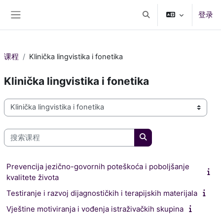
跳到主要内容
登录
切换搜索输入
停靠面板
课程
Klinička lingvistika i fonetika
Klinička lingvistika i fonetika
课程类别
搜索课程
搜索课程
Prevencija jezično-govornih poteškoća i poboljšanje
kvalitete života
Testiranje i razvoj dijagnostičkih i terapijskih materijala
Vještine motiviranja i vođenja istraživačkih skupina