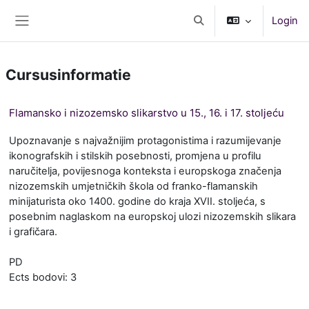
Ga naar hoofdinhoud
Login
Schakel zoek invoer
Zijpaneel
Cursusinformatie
Flamansko i nizozemsko slikarstvo u 15., 16. i 17. stoljeću
Upoznavanje s najvažnijim protagonistima i razumijevanje
ikonografskih i stilskih posebnosti, promjena u profilu
naručitelja, povijesnoga konteksta i europskoga značenja
nizozemskih umjetničkih škola od franko-flamanskih
minijaturista oko 1400. godine do kraja XVII. stoljeća, s
posebnim naglaskom na europskoj ulozi nizozemskih slikara
i grafičara.
PD
Ects bodovi: 3
M
b