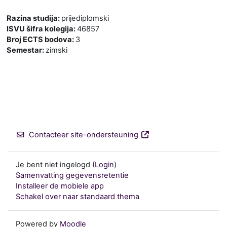
Razina studija
:
prijediplomski
ISVU šifra kolegija
:
46857
Broj ECTS bodova
:
3
Semestar
:
zimski
Contacteer site-ondersteuning
Je bent niet ingelogd (
Login
)
Samenvatting gegevensretentie
Installeer de mobiele app
Schakel over naar standaard thema
Powered by
Moodle