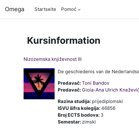
Zum Hauptinhalt
Omega
Startseite
Pomoć
Kursinformation
Nizozemska književnost III
De geschiedenis van de Nederlandse 
Predavač:
Toni Bandov
Predavač:
Gioia-Ana Ulrich Kneževi
Razina studija
:
prijediplomski
ISVU šifra kolegija
:
46856
Broj ECTS bodova
:
3
Semestar
:
zimski