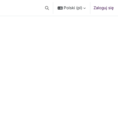
Polski ‎(pl)‎
Zaloguj się
Przełącznik wyszukiwarki