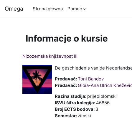
Przejdź do głównej zawartości
Omega
Strona główna
Pomoć
Informacje o kursie
Nizozemska književnost III
De geschiedenis van de Nederlandse 
Predavač:
Toni Bandov
Predavač:
Gioia-Ana Ulrich Kneževi
Razina studija
:
prijediplomski
ISVU šifra kolegija
:
46856
Broj ECTS bodova
:
3
Semestar
:
zimski