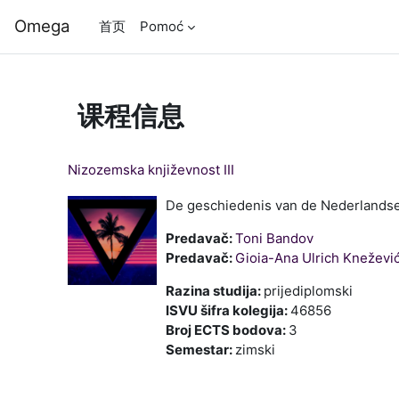
跳到主要内容
Omega
首页
Pomoć
课程信息
Nizozemska književnost III
De geschiedenis van de Nederlandse 
Predavač:
Toni Bandov
Predavač:
Gioia-Ana Ulrich Kneževi
Razina studija
:
prijediplomski
ISVU šifra kolegija
:
46856
Broj ECTS bodova
:
3
Semestar
:
zimski