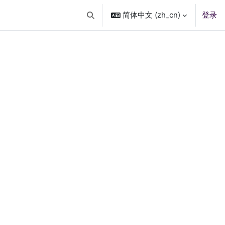
简体中文 ‎(zh_cn)‎
登录
切换搜索输入