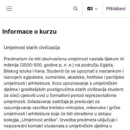
Přejít k hlavnímu obsahu
Přihlášení
Přepnout vyhledávání
Boční panel
Informace o kurzu
Umjetnost starih civilizacija
Predmetom će biti obuhvaćena umjetnost nastala tijekom tri
milenija (3500-500. godine p. n. e.) na području Egipta,
Bliskog istoka i Irana. Studenti će se upoznati s nastankom i
razvojem egipatske, sumerske, akadske, hetitske i perzijske
umjetnosti i arhitekture. Kroz upoznavanje s umjetničkim
djelima i graditeljskim postignućima starih civilizacija student
će steći cjeloviti uvid u formativni period reprezentativne
umjetnosti. Svladavanje sadržaja je preduvjet za
razumijevanje razvitka kretsko-minojske, mikenske i grčke
umjetnosti i arhitekture koje će biti obrađene u sklopu
kolegija „Umjetnost antike“. Izvedba predmeta uključuje i
neposredni kontakt studenata s umjetničkim djelima u