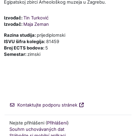
Egipatskoj zbirci Arheološkog muzeja u Zagrebu.
Izvođač:
Tin Turković
Izvođač:
Maja Zeman
Razina studija
:
prijediplomski
ISVU šifra kolegija
:
81459
Broj ECTS bodova
:
5
Semestar
:
zimski
Kontaktujte podporu stránek
Nejste přihlášeni (
Přihlášení
)
Souhrn uchovávaných dat
Stáhněte si mobilní aplikaci