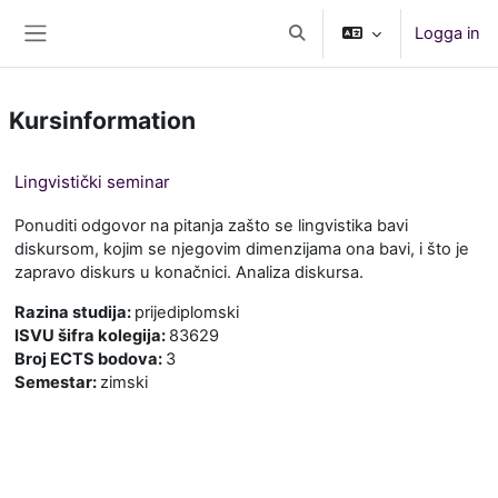
Gå direkt till huvudinnehåll
Logga in
Växla sökinmatning
Sidopanel
Kursinformation
Lingvistički seminar
Ponuditi odgovor na pitanja zašto se lingvistika bavi
diskursom, kojim se njegovim dimenzijama ona bavi, i što je
zapravo diskurs u konačnici. Analiza diskursa.
Razina studija
:
prijediplomski
ISVU šifra kolegija
:
83629
Broj ECTS bodova
:
3
Semestar
:
zimski