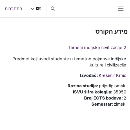
ילוג לתוכן הראשי
התחברות
הצגה או הסתרה של קלט חיפוש
חלון סקירה צדדי
מידע הקורס
Temelji indijske civilizacije 2
Predmet koji uvodi studente u temeljne pojmove indijske
kulture i civilizacije.
Izvođač:
Krešimir Krnic
Razina studija
:
prijediplomski
ISVU šifra kolegija
:
35950
Broj ECTS bodova
:
2
Semestar
:
zimski