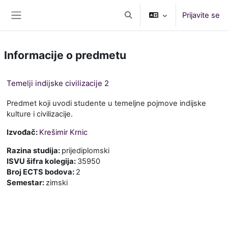
Preskoči na glavno vsebino
Prijavite se
Preklopi iskalni vnos
Stransko polje
Informacije o predmetu
Temelji indijske civilizacije 2
Predmet koji uvodi studente u temeljne pojmove indijske
kulture i civilizacije.
Izvođač:
Krešimir Krnic
Razina studija
:
prijediplomski
ISVU šifra kolegija
:
35950
Broj ECTS bodova
:
2
Semestar
:
zimski