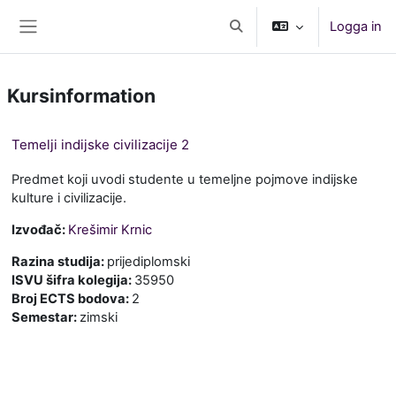
Gå direkt till huvudinnehåll
Logga in
Växla sökinmatning
Sidopanel
Kursinformation
Temelji indijske civilizacije 2
Predmet koji uvodi studente u temeljne pojmove indijske
kulture i civilizacije.
Izvođač:
Krešimir Krnic
Razina studija
:
prijediplomski
ISVU šifra kolegija
:
35950
Broj ECTS bodova
:
2
Semestar
:
zimski