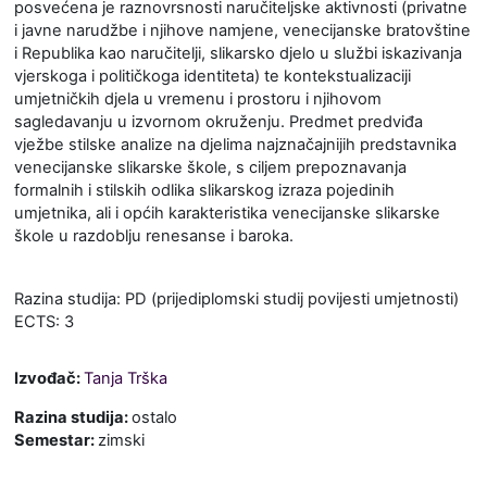
posvećena je raznovrsnosti naručiteljske aktivnosti (privatne
i javne narudžbe i njihove namjene, venecijanske bratovštine
i Republika kao naručitelji, slikarsko djelo u službi iskazivanja
vjerskoga i političkoga identiteta) te kontekstualizaciji
umjetničkih djela u vremenu i prostoru i njihovom
sagledavanju u izvornom okruženju. Predmet predviđa
vježbe stilske analize na djelima najznačajnijih predstavnika
venecijanske slikarske škole, s ciljem prepoznavanja
formalnih i stilskih odlika slikarskog izraza pojedinih
umjetnika, ali i općih karakteristika venecijanske slikarske
škole u razdoblju renesanse i baroka.
Razina studija: PD (prijediplomski studij povijesti umjetnosti)
ECTS: 3
Izvođač:
Tanja Trška
Razina studija
:
ostalo
Semestar
:
zimski