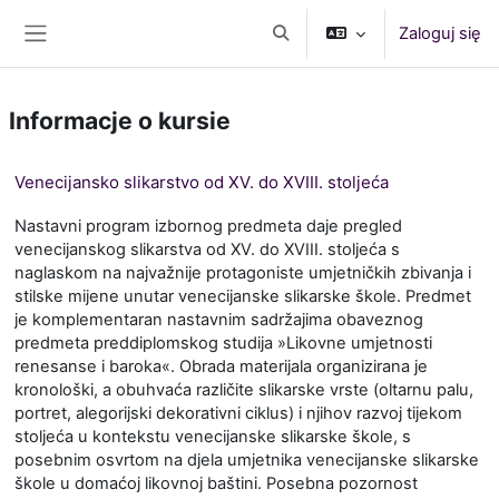
Przejdź do głównej zawartości
Zaloguj się
Przełącznik wyszukiwarki
Panel boczny
Informacje o kursie
Venecijansko slikarstvo od XV. do XVIII. stoljeća
Nastavni program izbornog predmeta daje pregled
venecijanskog slikarstva od XV. do XVIII. stoljeća s
naglaskom na najvažnije protagoniste umjetničkih zbivanja i
stilske mijene unutar venecijanske slikarske škole. Predmet
je komplementaran nastavnim sadržajima obaveznog
predmeta preddiplomskog studija »Likovne umjetnosti
renesanse i baroka«. Obrada materijala organizirana je
kronološki, a obuhvaća različite slikarske vrste (oltarnu palu,
portret, alegorijski dekorativni ciklus) i njihov razvoj tijekom
stoljeća u kontekstu venecijanske slikarske škole, s
posebnim osvrtom na djela umjetnika venecijanske slikarske
škole u domaćoj likovnoj baštini. Posebna pozornost