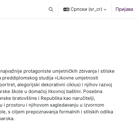
Српски ‎(sr_cr)‎
Пријава
Укључи/искључи поље за претрагу
ajvažnije protagoniste umjetničkih zbivanja i stilske
 preddiplomskog studija »Likovne umjetnosti
rtret, alegorijski dekorativni ciklus) i njihov razvoj
arske škole u domaćoj likovnoj baštini. Posebna
nske bratovštine i Republika kao naručitelji,
menu i prostoru i njihovom sagledavanju u izvornom
e, s ciljem prepoznavanja formalnih i stilskih odlika
baroka.