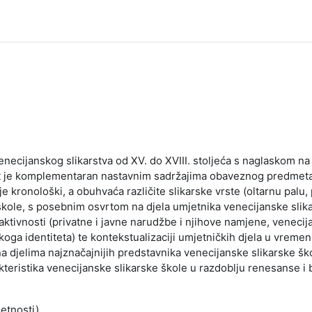
cijanskog slikarstva od XV. do XVIII. stoljeća s naglaskom na n
et je komplementaran nastavnim sadržajima obaveznog predmeta
 kronološki, a obuhvaća različite slikarske vrste (oltarnu palu, po
 škole, s posebnim osvrtom na djela umjetnika venecijanske slik
tivnosti (privatne i javne narudžbe i njihove namjene, venecija
tičkoga identiteta) te kontekstualizaciji umjetničkih djela u vre
 djelima najznačajnijih predstavnika venecijanske slikarske škol
akteristika venecijanske slikarske škole u razdoblju renesanse i 
jetnosti)