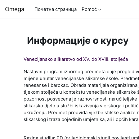
Иди на главни садржај
Omega
Почетна страница
Pomoć
Информације о курсу
Venecijansko slikarstvo od XV. do XVIII. stoljeća
Nastavni program izbornog predmeta daje pregled vene
mijene unutar venecijanske slikarske škole. Predm
renesanse i baroka«. Obrada materijala organizirana je
tijekom stoljeća u kontekstu venecijanske slikarske
pozornost posvećena je raznovrsnosti naručiteljske ak
slikarsko djelo u službi iskazivanja vjerskoga i poli
okruženju. Predmet predviđa vježbe stilske analize na
slikarskog izraza pojedinih umjetnika, ali i općih kar
Razina studija: PD (prijediplomski studij povijesti um