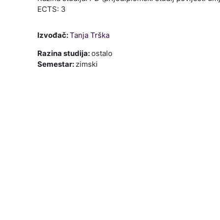
ECTS: 3
Izvođač:
Tanja Trška
Razina studija
:
ostalo
Semestar
:
zimski