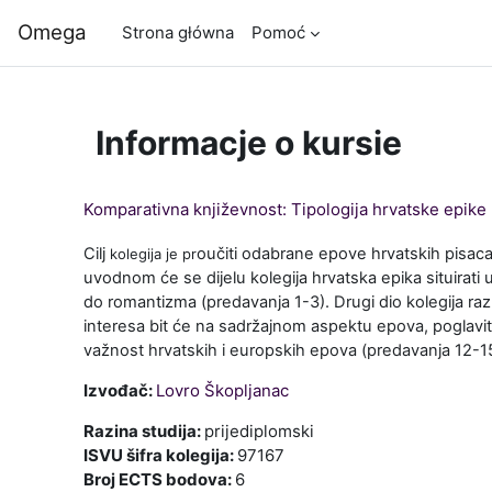
Przejdź do głównej zawartości
Omega
Strona główna
Pomoć
Informacje o kursie
Komparativna književnost: Tipologija hrvatske epike
Cilj
oučiti odabrane epove hrvatskih pisaca 
kolegija je pr
uvodnom će se dijelu kolegija hrvatska epika situirat
do romantizma (predavanja 1-3). Drugi dio kolegija razm
interesa bit će na sadržajnom aspektu epova, poglavito 
važnost hrvatskih i europskih epova (predavanja 12-15
Izvođač:
Lovro Škopljanac
Razina studija
:
prijediplomski
ISVU šifra kolegija
:
97167
Broj ECTS bodova
:
6