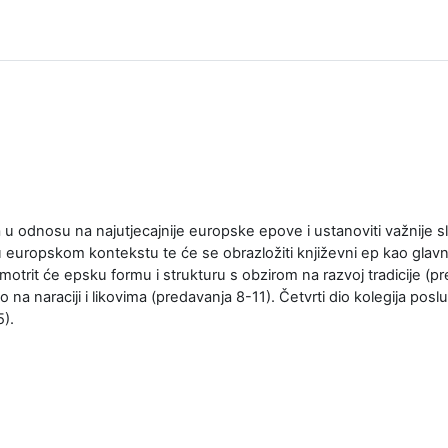
u odnosu na najutjecajnije europske epove i ustanoviti važnije sli
i u europskom kontekstu te će se obrazložiti književni ep kao gla
otrit će epsku formu i strukturu s obzirom na razvoj tradicije (pr
na naraciji i likovima (predavanja 8-11). Četvrti dio kolegija poslu
).