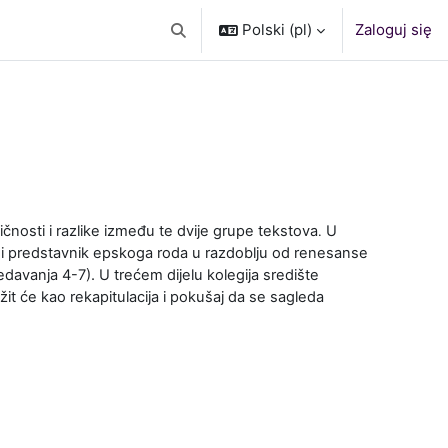
Polski ‎(pl)‎
Zaloguj się
Przełącznik wyszukiwarki
čnosti i razlike između te dvije grupe tekstova
U
.
vni predstavnik epskoga roda u razdoblju od renesanse
edavanja 4-7). U trećem dijelu kolegija središte
žit će kao rekapitulacija i pokušaj da se sagleda