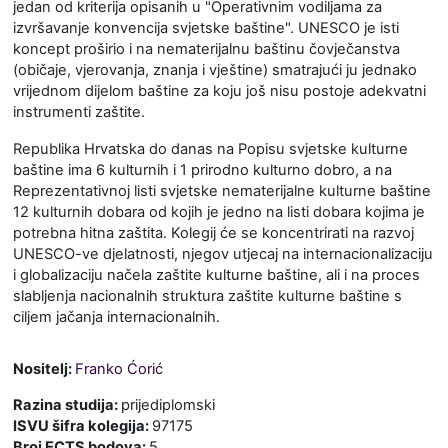
jedan od kriterija opisanih u "Operativnim vodiljama za
izvršavanje konvencija svjetske baštine". UNESCO je isti
koncept proširio i na nematerijalnu baštinu čovječanstva
(običaje, vjerovanja, znanja i vještine) smatrajući ju jednako
vrijednom dijelom baštine za koju još nisu postoje adekvatni
instrumenti zaštite.
Republika Hrvatska do danas na Popisu svjetske kulturne
baštine ima 6 kulturnih i 1 prirodno kulturno dobro, a na
Reprezentativnoj listi svjetske nematerijalne kulturne baštine
12 kulturnih dobara od kojih je jedno na listi dobara kojima je
potrebna hitna zaštita. Kolegij će se koncentrirati na razvoj
UNESCO-ve djelatnosti, njegov utjecaj na internacionalizaciju
i globalizaciju načela zaštite kulturne baštine, ali i na proces
slabljenja nacionalnih struktura zaštite kulturne baštine s
ciljem jačanja internacionalnih.
Nositelj:
Franko Ćorić
Razina studija
:
prijediplomski
ISVU šifra kolegija
:
97175
Broj ECTS bodova
:
5