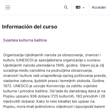
Salta al contenido principal
Acceder
Selector de búsqueda de e
Panel lateral
Información del curso
Svjetska kulturna baština
Organizacija Ujedinjenih naroda za obrazovanje, znanost i
kulturu (UNESCO) je specijalizirana organizacija u sustavu
Ujedinjenih naroda utemeljena 1945. godine. Glavni joj je cilj
suradnja među narodima na područjima obrazovanja,
znanosti i kulture radi unapređenja općeg poštovanja pravde,
vladavine zakona, ljudskih prava i temeljnih sloboda. Godine
1972. UNESCO je usvojio Konvenciju za zaštitu svjetske
kulturne i prirodne baštine. Od tada do današnjeg dana je na
Popisu upisano 936 dobara (725 kulturnih, 183 prirodnih i 28
mješovitih dobara). Kako bi neki lokalitet bio upisan na
Popisu, mora imati jedinstvenu vrijednost i ispunjavati barem