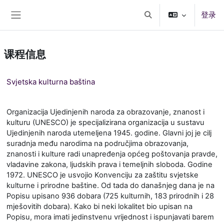
跳到主要内容
登录
切换搜索输入
停靠面板
课程信息
Svjetska kulturna baština
Organizacija Ujedinjenih naroda za obrazovanje, znanost i
kulturu (UNESCO) je specijalizirana organizacija u sustavu
Ujedinjenih naroda utemeljena 1945. godine. Glavni joj je cilj
suradnja među narodima na područjima obrazovanja,
znanosti i kulture radi unapređenja općeg poštovanja pravde,
vladavine zakona, ljudskih prava i temeljnih sloboda. Godine
1972. UNESCO je usvojio Konvenciju za zaštitu svjetske
kulturne i prirodne baštine. Od tada do današnjeg dana je na
Popisu upisano 936 dobara (725 kulturnih, 183 prirodnih i 28
mješovitih dobara). Kako bi neki lokalitet bio upisan na
Popisu, mora imati jedinstvenu vrijednost i ispunjavati barem