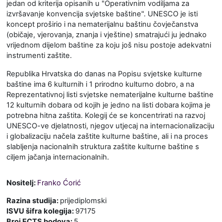
jedan od kriterija opisanih u "Operativnim vodiljama za
izvršavanje konvencija svjetske baštine". UNESCO je isti
koncept proširio i na nematerijalnu baštinu čovječanstva
(običaje, vjerovanja, znanja i vještine) smatrajući ju jednako
vrijednom dijelom baštine za koju još nisu postoje adekvatni
instrumenti zaštite.
Republika Hrvatska do danas na Popisu svjetske kulturne
baštine ima 6 kulturnih i 1 prirodno kulturno dobro, a na
Reprezentativnoj listi svjetske nematerijalne kulturne baštine
12 kulturnih dobara od kojih je jedno na listi dobara kojima je
potrebna hitna zaštita. Kolegij će se koncentrirati na razvoj
UNESCO-ve djelatnosti, njegov utjecaj na internacionalizaciju
i globalizaciju načela zaštite kulturne baštine, ali i na proces
slabljenja nacionalnih struktura zaštite kulturne baštine s
ciljem jačanja internacionalnih.
Nositelj:
Franko Ćorić
Razina studija
:
prijediplomski
ISVU šifra kolegija
:
97175
Broj ECTS bodova
:
5