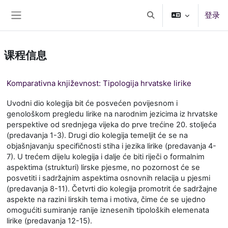
跳到主要内容
登录
切换搜索输入
停靠面板
课程信息
Komparativna književnost: Tipologija hrvatske lirike
Uvodni dio kolegija bit će posvećen povijesnom i
genološkom pregledu lirike na narodnim jezicima iz hrvatske
perspektive od srednjega vijeka do prve trećine 20. stoljeća
(predavanja 1-3). Drugi dio kolegija temeljit će se na
objašnjavanju specifičnosti stiha i jezika lirike (predavanja 4-
7). U trećem dijelu kolegija i dalje će biti riječi o formalnim
aspektima (strukturi) lirske pjesme, no pozornost će se
posvetiti i sadržajnim aspektima osnovnih relacija u pjesmi
(predavanja 8-11). Četvrti dio kolegija promotrit će sadržajne
aspekte na razini lirskih tema i motiva, čime će se ujedno
omogućiti sumiranje ranije iznesenih tipoloških elemenata
lirike (predavanja 12-15).