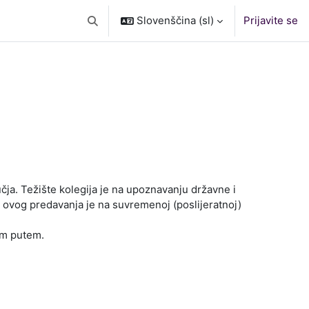
Slovenščina ‎(sl)‎
Prijavite se
Preklopi iskalni vnos
čja. Težište kolegija je na upoznavanju državne i
k ovog predavanja je na suvremenoj (poslijeratnoj)
gim putem.