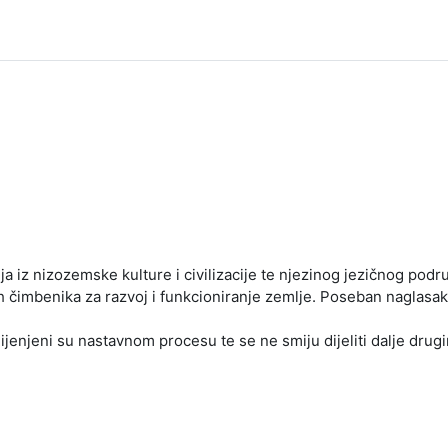
 iz nizozemske kulture i civilizacije te njezinog jezičnog podru
ih čimbenika za razvoj i funkcioniranje zemlje. Poseban naglasa
amijenjeni su nastavnom procesu te se ne smiju dijeliti dalje dru