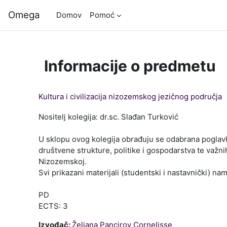
Preskoči na glavno vsebino
Omega
Domov
Pomoć
Informacije o predmetu
Kultura i civilizacija nizozemskog jezičnog područja
Nositelj kolegija: dr.sc. Slađan Turković
U sklopu ovog kolegija obrađuju se odabrana poglavlja
društvene strukture, politike i gospodarstva te važn
Nizozemskoj.
Svi prikazani materijali (studentski i nastavnički) n
PD
ECTS: 3
Izvođač:
Željana Pancirov Cornelisse