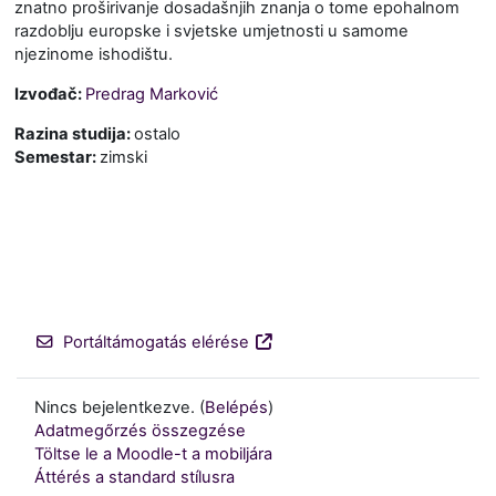
znatno proširivanje dosadašnjih znanja o tome epohalnom
razdoblju europske i svjetske umjetnosti u samome
njezinome ishodištu.
Izvođač:
Predrag Marković
Razina studija
:
ostalo
Semestar
:
zimski
Portáltámogatás elérése
Nincs bejelentkezve. (
Belépés
)
Adatmegőrzés összegzése
Töltse le a Moodle-t a mobiljára
Áttérés a standard stílusra