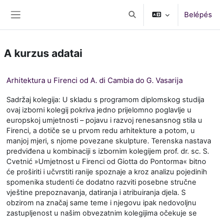
Tovább a fő tartalomhoz
Belépés
Keresési bemeneti adatok 
Oldalpanel
A kurzus adatai
Arhitektura u Firenci od A. di Cambia do G. Vasarija
Sadržaj kolegija: U skladu s programom diplomskog studija
ovaj izborni kolegij pokriva jedno prijelomno poglavlje u
europskoj umjetnosti – pojavu i razvoj renesansnog stila u
Firenci, a dotiče se u prvom redu arhitekture a potom, u
manjoj mjeri, s njome povezane skulpture. Terenska nastava
predviđena u kombinaciji s izbornim kolegijem prof. dr. sc. S.
Cvetnić »Umjetnost u Firenci od Giotta do Pontorma« bitno
će proširiti i učvrstiti ranije spoznaje a kroz analizu pojedinih
spomenika studenti će dodatno razviti posebne stručne
vještine prepoznavanja, datiranja i atribuiranja djela. S
obzirom na značaj same teme i njegovu ipak nedovoljnu
zastupljenost u našim obvezatnim kolegijima očekuje se