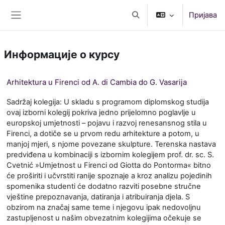
Иди на главни садржај
Пријава
Укључи/искључи поље за
Бочни панел
Информације о курсу
Arhitektura u Firenci od A. di Cambia do G. Vasarija
Sadržaj kolegija: U skladu s programom diplomskog studija
ovaj izborni kolegij pokriva jedno prijelomno poglavlje u
europskoj umjetnosti – pojavu i razvoj renesansnog stila u
Firenci, a dotiče se u prvom redu arhitekture a potom, u
manjoj mjeri, s njome povezane skulpture. Terenska nastava
predviđena u kombinaciji s izbornim kolegijem prof. dr. sc. S.
Cvetnić »Umjetnost u Firenci od Giotta do Pontorma« bitno
će proširiti i učvrstiti ranije spoznaje a kroz analizu pojedinih
spomenika studenti će dodatno razviti posebne stručne
vještine prepoznavanja, datiranja i atribuiranja djela. S
obzirom na značaj same teme i njegovu ipak nedovoljnu
zastupljenost u našim obvezatnim kolegijima očekuje se