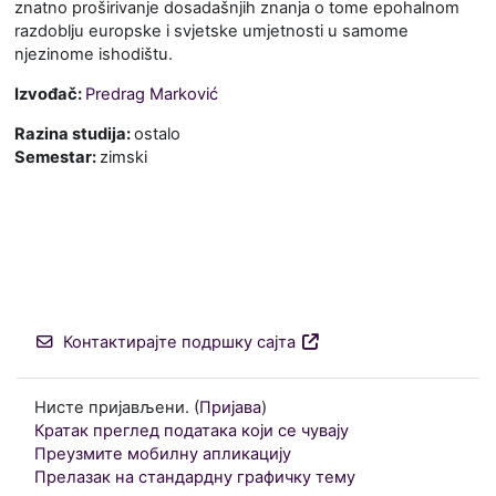
znatno proširivanje dosadašnjih znanja o tome epohalnom
razdoblju europske i svjetske umjetnosti u samome
njezinome ishodištu.
Izvođač:
Predrag Marković
Razina studija
:
ostalo
Semestar
:
zimski
Контактирајте подршку сајта
Нисте пријављени. (
Пријава
)
Кратак преглед података који се чувају
Преузмите мобилну апликацију
Прелазак на стандардну графичку тему