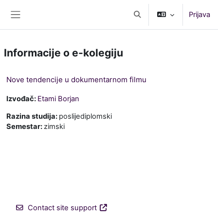
Preskoči na sadržaj
Prijava
Toggle search input
Bočni panel
Informacije o e-kolegiju
Nove tendencije u dokumentarnom filmu
Izvođač:
Etami Borjan
Razina studija
:
poslijediplomski
Semestar
:
zimski
Contact site support