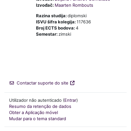
Izvođač:
Maarten Rombouts
Razina studija
:
diplomski
ISVU šifra kolegija
:
117636
Broj ECTS bodova
:
4
Semestar
:
zimski
Contactar suporte do site
Utilizador não autenticado (
Entrar
)
Resumo da retenção de dados
Obter a Aplicação móvel
Mudar para o tema standard