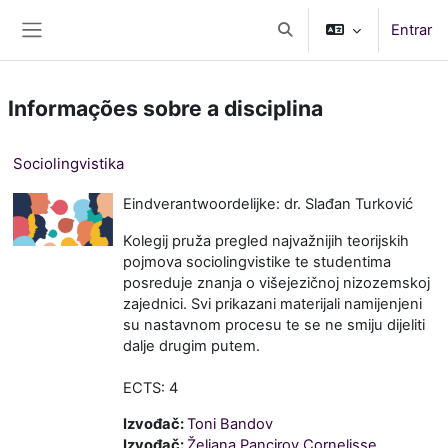
Ir para o conteúdo principal
Entrar
Alternar a entrada da pe
Painel lateral
Informações sobre a disciplina
Sociolingvistika
Eindverantwoordelijke: dr. Slađan Turković
Kolegij pruža pregled najvažnijih teorijskih
pojmova sociolingvistike te studentima
posreduje znanja o višejezičnoj nizozemskoj
zajednici. Svi prikazani materijali namijenjeni
su nastavnom procesu te se ne smiju dijeliti
dalje drugim putem.
ECTS: 4
Izvođač:
Toni Bandov
Izvođač:
Željana Pancirov Cornelisse