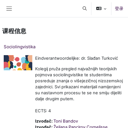
跳到主要内容
登录
切换搜索输入
停靠面板
课程信息
Sociolingvistika
Eindverantwoordelijke: dr. Slađan Turković
Kolegij pruža pregled najvažnijih teorijskih
pojmova sociolingvistike te studentima
posreduje znanja o višejezičnoj nizozemskoj
zajednici. Svi prikazani materijali namijenjeni
su nastavnom procesu te se ne smiju dijeliti
dalje drugim putem.
ECTS: 4
Izvođač:
Toni Bandov
Izvođač:
Željana Pancirov Cornelisse