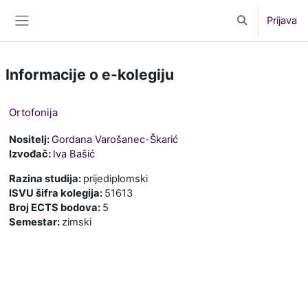
Preskoči na sadržaj
Prijava
Toggle search 
Bočni panel
Informacije o e-kolegiju
Ortofonija
Nositelj:
Gordana Varošanec-Škarić
Izvođač:
Iva Bašić
Razina studija
:
prijediplomski
ISVU šifra kolegija
:
51613
Broj ECTS bodova
:
5
Semestar
:
zimski