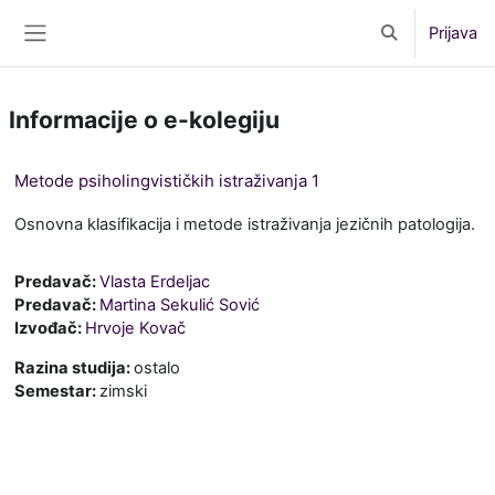
Preskoči na sadržaj
Prijava
Toggle search 
Bočni panel
Informacije o e-kolegiju
Metode psiholingvističkih istraživanja 1
Osnovna klasifikacija i metode istraživanja jezičnih patologija.
Predavač:
Vlasta Erdeljac
Predavač:
Martina Sekulić Sović
Izvođač:
Hrvoje Kovač
Razina studija
:
ostalo
Semestar
:
zimski