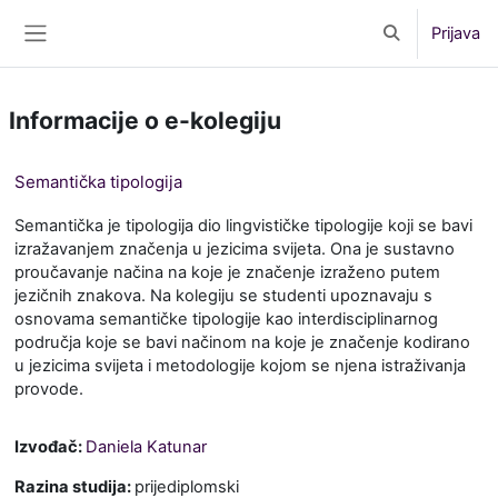
Preskoči na sadržaj
Prijava
Toggle search 
Bočni panel
Informacije o e-kolegiju
Semantička tipologija
Semantička je tipologija dio lingvističke tipologije koji se bavi
izražavanjem značenja u jezicima svijeta. Ona je sustavno
proučavanje načina na koje je značenje izraženo putem
jezičnih znakova. Na kolegiju se studenti upoznavaju s
osnovama semantičke tipologije kao interdisciplinarnog
područja koje se bavi načinom na koje je značenje kodirano
u jezicima svijeta i metodologije kojom se njena istraživanja
provode.
Izvođač:
Daniela Katunar
Razina studija
:
prijediplomski