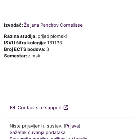
Izvođač:
Željana Pancirov Cornelisse
Razina studija
:
prijediplomski
ISVU šifra kolegija
:
161133
Broj ECTS bodova
:
3
Semestar
:
zimski
Contact site support
Niste prijavljeni u sustav. (
Prijava
)
Sažetak čuvanja podataka