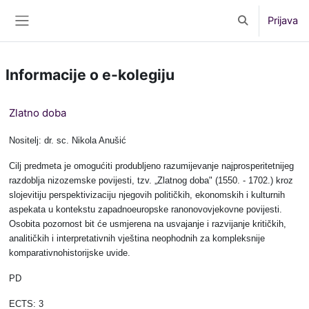
Preskoči na sadržaj
Prijava
Toggle search 
Bočni panel
Informacije o e-kolegiju
Zlatno doba
Nositelj: dr. sc. Nikola Anušić
Cilj predmeta je omogućiti produbljeno razumijevanje najprosperitetnijeg
razdoblja nizozemske povijesti, tzv. „Zlatnog doba" (1550. - 1702.) kroz
slojevitiju perspektivizaciju njegovih političkih, ekonomskih i kulturnih
aspekata u kontekstu zapadnoeuropske ranonovovjekovne povijesti.
Osobita pozornost bit će usmjerena na usvajanje i razvijanje kritičkih,
analitičkih i interpretativnih vještina neophodnih za kompleksnije
komparativnohistorijske uvide.
PD
ECTS: 3