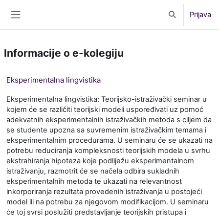
Preskoči na sadržaj
Prijava
Toggle search 
Bočni panel
Informacije o e-kolegiju
Eksperimentalna lingvistika
Eksperimentalna lingvistika: Teorijsko-istraživački seminar u
kojem će se različiti teorijski modeli uspoređivati uz pomoć
adekvatnih eksperimentalnih istraživačkih metoda s ciljem da
se studente upozna sa suvremenim istraživačkim temama i
eksperimentalnim procedurama. U seminaru će se ukazati na
potrebu reduciranja kompleksnosti teorijskih modela u svrhu
ekstrahiranja hipoteza koje podliježu eksperimentalnom
istraživanju, razmotrit će se načela odbira sukladnih
eksperimentalnih metoda te ukazati na relevantnost
inkorporiranja rezultata provedenih istraživanja u postojeći
model ili na potrebu za njegovom modifikacijom. U seminaru
će toj svrsi poslužiti predstavljanje teorijskih pristupa i