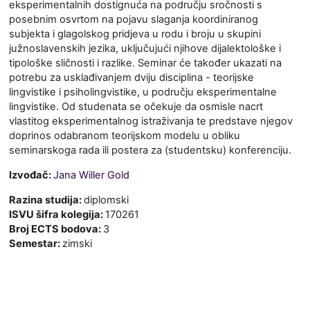
eksperimentalnih dostignuća na području sročnosti s
posebnim osvrtom na pojavu slaganja koordiniranog
subjekta i glagolskog pridjeva u rodu i broju u skupini
južnoslavenskih jezika, uključujući njihove dijalektološke i
tipološke sličnosti i razlike. Seminar će također ukazati na
potrebu za usklađivanjem dviju disciplina - teorijske
lingvistike i psiholingvistike, u području eksperimentalne
lingvistike. Od studenata se očekuje da osmisle nacrt
vlastitog eksperimentalnog istraživanja te predstave njegov
doprinos odabranom teorijskom modelu u obliku
seminarskoga rada ili postera za (studentsku) konferenciju.
Izvođač:
Jana Willer Gold
Razina studija
:
diplomski
ISVU šifra kolegija
:
170261
Broj ECTS bodova
:
3
Semestar
:
zimski