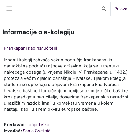
Preskoči na sadržaj
Prijava
Toggle search 
Bočni panel
Informacije o e-kolegiju
Frankapani kao naručitelji
Izborni kolegij zahvaća važno područje frankapanskih
narudžbi na području njihove državine, koja se u trenutku
najvećega opsega (u vrijeme Nikole IV. Frankapana, u. 1432.)
protezala većim dijelom današnje Hrvatske. Tijekom kolegija
studenti se upoznaju s pojavom Frankapana kao tvoraca
hrvatske baštine i tumačenjem povijesno-umjetničke baštine
kroz paradigmu naručitelja, dosezima frankapanskih narudžbi
u različitim razdobljima i u kontekstu vremena u kojem
nastaju, kao i u širem okviru europske baštine.
Predavač:
Tanja Trška
Izvođač:
Sanja Cvetnić