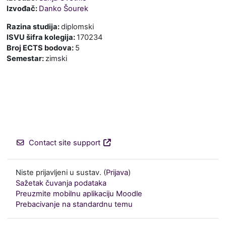
Izvođač:
Danko Šourek
Razina studija
:
diplomski
ISVU šifra kolegija
:
170234
Broj ECTS bodova
:
5
Semestar
:
zimski
Contact site support
Niste prijavljeni u sustav. (
Prijava
)
Sažetak čuvanja podataka
Preuzmite mobilnu aplikaciju Moodle
Prebacivanje na standardnu temu