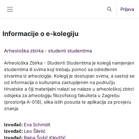
Preskoči na sadržaj
Prijava
Toggle search 
Bočni panel
Informacije o e-kolegiju
Arheološka zbirka - studenti studentima
Arheološka Zbirka - Studenti Studentima je kolegij namjenjen
studentima ili svima koji trebaju pomoć sa određenim
stvarima iz arheologije. Kolegij je dostupan svima, a sastoji se
od informacija o kulturama zastupljenim na području
Hrvatske a čiji materijalni nalazi se nalaze u arheološkoj zbirci
odsjeka za arheologiju filozofskog fakulteta u Zagrebu
(prostorija A-018), slika istih posuda te aplikacija za provjeru
znanja.
Izvođač:
Eva Schmidt
Izvođač:
Leo Šiletić
Izvođač:
Rajna Šošić Klindžić