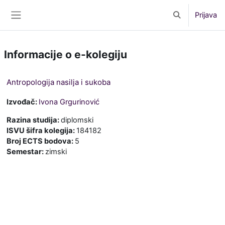
Preskoči na sadržaj
Prijava
Toggle search 
Bočni panel
Informacije o e-kolegiju
Antropologija nasilja i sukoba
Izvođač:
Ivona Grgurinović
Razina studija
:
diplomski
ISVU šifra kolegija
:
184182
Broj ECTS bodova
:
5
Semestar
:
zimski