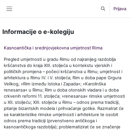
Preskoči na sadržaj
Prijava
Toggle search 
Bočni panel
Informacije o e-kolegiju
Kasnoantička i srednjovjekovna umjetnost Rima
Pregled umjetnosti u gradu Rimu od najranijeg razdoblja
kršćanstva do kraja XIII. stoljeća u kontekstu vjerskih i
političkih promjena – počeci kršćanstva u Rimu; umjetnost i
arhitektura u Rimu IV. i V. stoljeća; Rim u doba pape Grgura
Velikog, »Rim između Istoka i Zapada«; »Karolinška
renesansa« u Rimu; Rim u doba otonskih vladara i u doba
crkvenih reformi 11. stoljeća; »renesansa« rimske umjetnosti
u XII. stoljeću; XIII. stoljeće u Rimu – odnos prema tradiciji,
pitanje bizantskih modela i prihvaćanje gotike. Razmatrat će
se karakteristike rimske umjetnosti i arhitekture te osobit
odnos prema tradiciji (prvenstveno antičkoga i
kasnoantičkoga razdoblja); problematizirat će se značenje