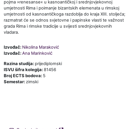
pojma »renesanse« u kasnoantičkoj i srednjovjekovnoj
umjetnosti Rima i poimanje bizantskih elemenata u rimskoj
umjetnosti od kasnoantičkoga razdoblja do kraja XIII. stoljeća;
razmatrat će se odnos svjetovne i papinske vlasti te važnost
grada Rima i rimske tradicije u svijesti srednjovjekovnih
vladara.
Izvođač:
Nikolina Maraković
Izvođač:
Ana Marinković
Razina studija
:
prijediplomski
ISVU šifra kolegija
:
81456
Broj ECTS bodova
:
5
Semestar
:
zimski