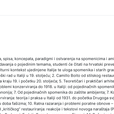
a, spisa, koncepata, paradigmi i ostvarenja na spomenicima i 
davanja o pojedinim temama, studenti će čitati na hrvatski preve
ulturni kontekst ujedinjene Italije te uloga spomenika i starih g
i rad u Italiji u 19. stoljeću; 2. Camillo Boito od stilskog resta
 na kraju 19. i početku 20. stoljeća; 5. Teoretičari i praktičari ar
Problemi konzerviranja do 1918. u Italiji: od pojedinačnih spomen
nnonija; 7. Od pojedinačnih spomenika do zaštite ambijenta; 7. 
erviranja: teorija i praksa u Italiji od 1931. do početka Drugoga 
i u doba fašizma; 10. Ratna razaranja i problemi poratne obnove – u
„kritičkog“ restauriranja: reakcije i tekstovi novoga naraštaja (