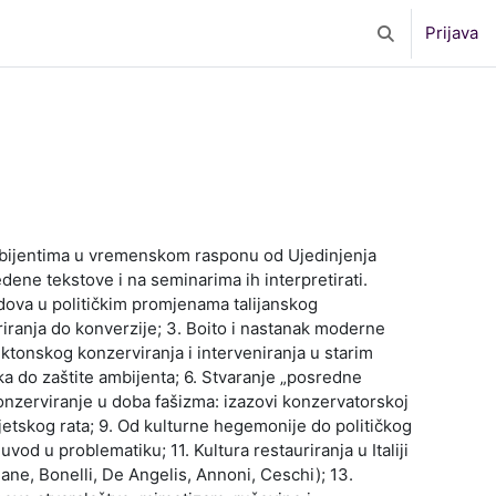
Prijava
Toggle search 
ambijentima u vremenskom rasponu od Ujedinjenja
dene tekstove i na seminarima ih interpretirati.
radova u političkim promjenama talijanskog
uriranja do konverzije; 3. Boito i nastanak moderne
hitektonskog konzerviranja i interveniranja u starim
ika do zaštite ambijenta; 6. Stvaranje „posredne
Konzerviranje u doba fašizma: izazovi konzervatorskoj
svjetskog rata; 9. Od kulturne hegemonije do političkog
vod u problematiku; 11. Kultura restauriranja u Italiji
Pane, Bonelli, De Angelis, Annoni, Ceschi); 13.