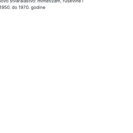
novo stvaralaštvo: mimetizam, ruševine i
 1950. do 1970. godine