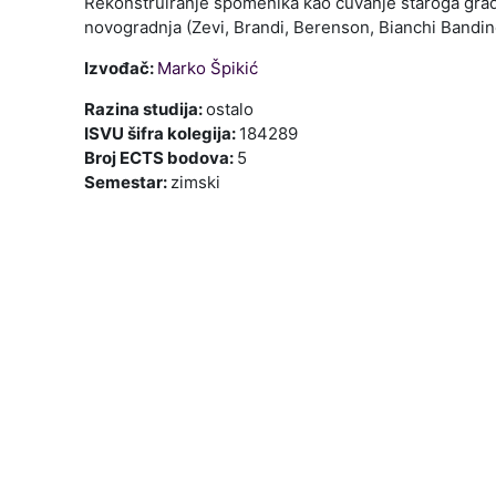
Rekonstruiranje spomenika kao čuvanje staroga grada:
novogradnja (Zevi, Brandi, Berenson, Bianchi Bandine
Izvođač:
Marko Špikić
Razina studija
:
ostalo
ISVU šifra kolegija
:
184289
Broj ECTS bodova
:
5
Semestar
:
zimski