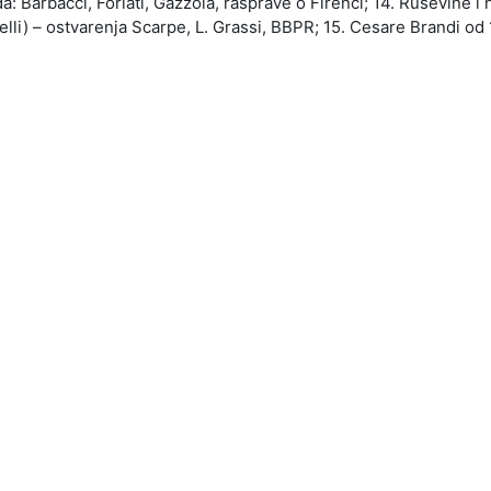
 Barbacci, Forlati, Gazzola, rasprave o Firenci; 14. Ruševine i 
lli) – ostvarenja Scarpe, L. Grassi, BBPR; 15. Cesare Brandi od