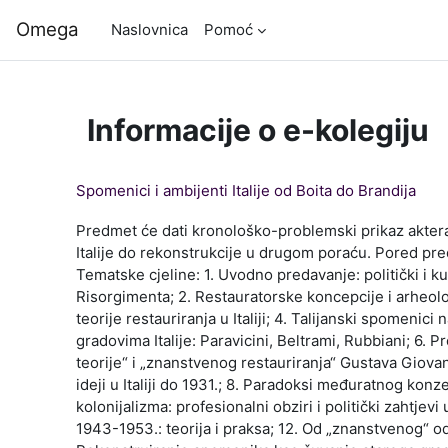
Preskoči na sadržaj
Omega
Naslovnica
Pomoć
Informacije o e-kolegiju
Spomenici i ambijenti Italije od Boita do Brandija
Predmet će dati kronološko-problemski prikaz akter
Italije do rekonstrukcije u drugom poraću. Pored pre
Tematske cjeline: 1. Uvodno predavanje: politički i k
Risorgimenta; 2. Restauratorske koncepcije i arheološk
teorije restauriranja u Italiji; 4. Talijanski spomenici
gradovima Italije: Paravicini, Beltrami, Rubbiani; 6. 
teorije“ i „znanstvenog restauriranja“ Gustava Giova
ideji u Italiji do 1931.; 8. Paradoksi međuratnog konz
kolonijalizma: profesionalni obziri i politički zahtjev
1943-1953.: teorija i praksa; 12. Od „znanstvenog“ od 