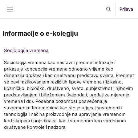
Preskoči na sadržaj
Prijava
Toggle search 
Bočni panel
Informacije o e-kolegiju
Sociologija vremena
Sociologija vremena kao nastavni predmet istražuje i
prikazuje koncepcije vremena odnosno vrijeme kao
dimenziju društva i kao društvenu predstavu svijeta. Predmet
se bavi razlikovanjem različitih tipova vremena (fizikalno,
kozmičko, biološko, društveno, sveto, subjektivno) i njihovim
predstavljanjem i bilježenjem (kalendari, uređaji za mjerenje
vremena i dr.). Posebna pozornost posvećena je
suvremenim fenomenima kao što je utjecaj suvremenih
tehnologija i načina proizvodnje na upravljanje vremenom
kod skupina i pojedinaca, kao i vremenom kao sredstvom
društvene kontrole i nadzora.