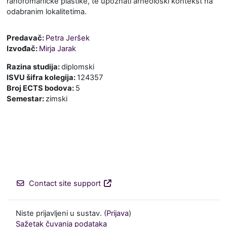
ranoromaničke plastike, te upoznati arheološki kontekst na
odabranim lokalitetima.
Predavač:
Petra Jeršek
Izvođač:
Mirja Jarak
Razina studija
:
diplomski
ISVU šifra kolegija
:
124357
Broj ECTS bodova
:
5
Semestar
:
zimski
Contact site support
Niste prijavljeni u sustav. (
Prijava
)
Sažetak čuvanja podataka