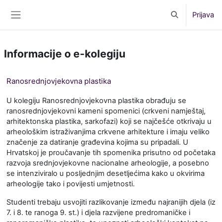
Preskoči na sadržaj
Prijava
Toggle search 
Bočni panel
Informacije o e-kolegiju
Ranosrednjovjekovna plastika
U kolegiju Ranosrednjovjekovna plastika obrađuju se
ranosrednjovjekovni kameni spomenici (crkveni namještaj,
arhitektonska plastika, sarkofazi) koji se najčešće otkrivaju u
arheološkim istraživanjima crkvene arhitekture i imaju veliko
značenje za datiranje građevina kojima su pripadali. U
Hrvatskoj je proučavanje tih spomenika prisutno od početaka
razvoja srednjovjekovne nacionalne arheologije, a posebno
se intenziviralo u posljednjim desetljećima kako u okvirima
arheologije tako i povijesti umjetnosti.
Studenti trebaju usvojiti razlikovanje između najranijih djela (iz
7. i 8. te ranoga 9. st.) i djela razvijene predromaničke i