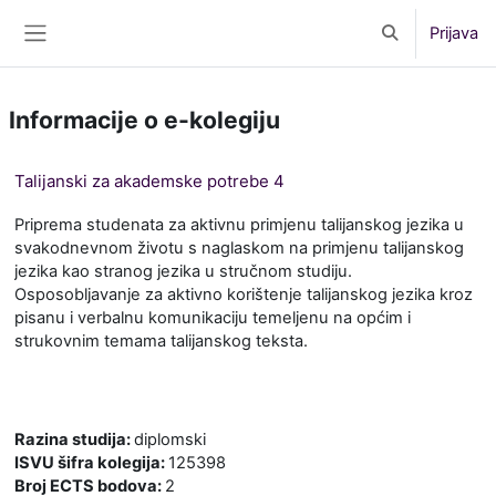
Preskoči na sadržaj
Prijava
Toggle search 
Bočni panel
Informacije o e-kolegiju
Talijanski za akademske potrebe 4
Priprema studenata za aktivnu primjenu talijanskog jezika u
svakodnevnom životu s naglaskom na primjenu talijanskog
jezika kao stranog jezika u stručnom studiju.
Osposobljavanje za aktivno korištenje talijanskog jezika kroz
pisanu i verbalnu komunikaciju temeljenu na općim i
strukovnim temama talijanskog teksta.
Razina studija
:
diplomski
ISVU šifra kolegija
:
125398
Broj ECTS bodova
:
2