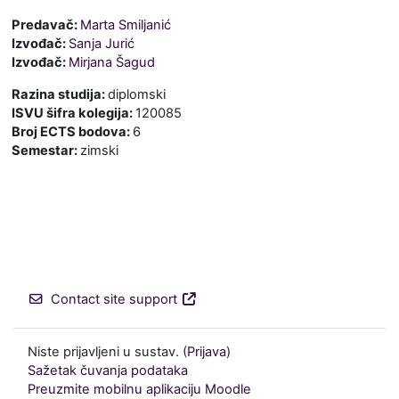
Predavač:
Marta Smiljanić
Izvođač:
Sanja Jurić
Izvođač:
Mirjana Šagud
Razina studija
:
diplomski
ISVU šifra kolegija
:
120085
Broj ECTS bodova
:
6
Semestar
:
zimski
Contact site support
Niste prijavljeni u sustav. (
Prijava
)
Sažetak čuvanja podataka
Preuzmite mobilnu aplikaciju Moodle