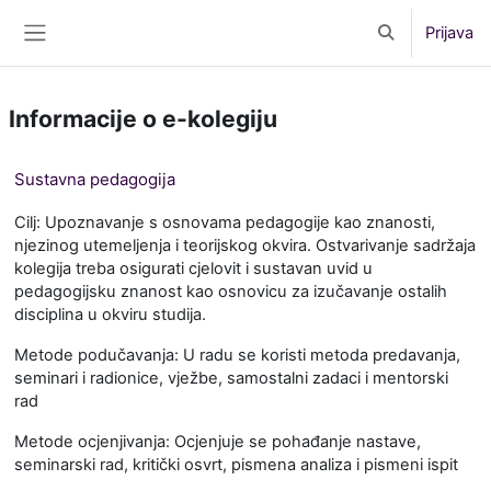
Preskoči na sadržaj
Prijava
Toggle search 
Bočni panel
Informacije o e-kolegiju
Sustavna pedagogija
Cilj: Upoznavanje s osnovama pedagogije kao znanosti,
njezinog utemeljenja i teorijskog okvira. Ostvarivanje sadržaja
kolegija treba osigurati cjelovit i sustavan uvid u
pedagogijsku znanost kao osnovicu za izučavanje ostalih
disciplina u okviru studija.
Metode podučavanja: U radu se koristi metoda predavanja,
seminari i radionice, vježbe, samostalni zadaci i mentorski
rad
Metode ocjenjivanja: Ocjenjuje se pohađanje nastave,
seminarski rad, kritički osvrt, pismena analiza i pismeni ispit