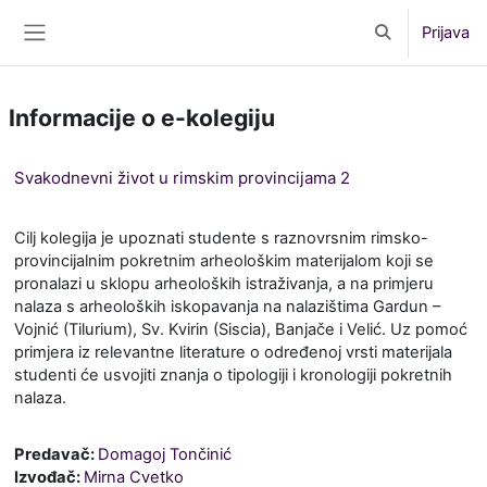
Preskoči na sadržaj
Prijava
Toggle search 
Bočni panel
Informacije o e-kolegiju
Svakodnevni život u rimskim provincijama 2
Cilj kolegija je upoznati studente s raznovrsnim rimsko-
provincijalnim pokretnim arheološkim materijalom koji se
pronalazi u sklopu arheoloških istraživanja, a na primjeru
nalaza s arheoloških iskopavanja na nalazištima Gardun –
Vojnić (Tilurium), Sv. Kvirin (Siscia), Banjače i Velić.
Uz pomoć
primjera iz relevantne literature o određenoj vrsti materijala
studenti će usvojiti znanja o tipologiji i kronologiji pokretnih
nalaza.
Predavač:
Domagoj Tončinić
Izvođač:
Mirna Cvetko