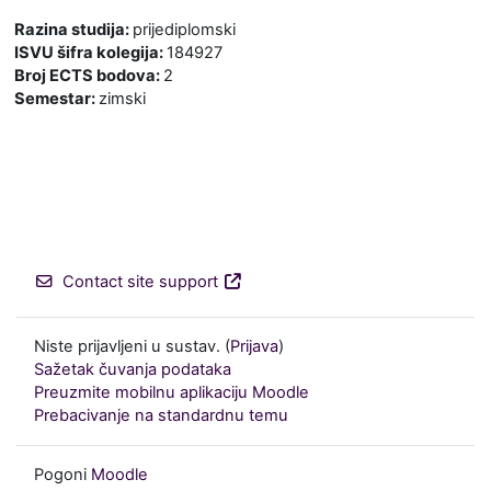
Razina studija
:
prijediplomski
ISVU šifra kolegija
:
184927
Broj ECTS bodova
:
2
Semestar
:
zimski
Contact site support
Niste prijavljeni u sustav. (
Prijava
)
Sažetak čuvanja podataka
Preuzmite mobilnu aplikaciju Moodle
Prebacivanje na standardnu temu
Pogoni
Moodle