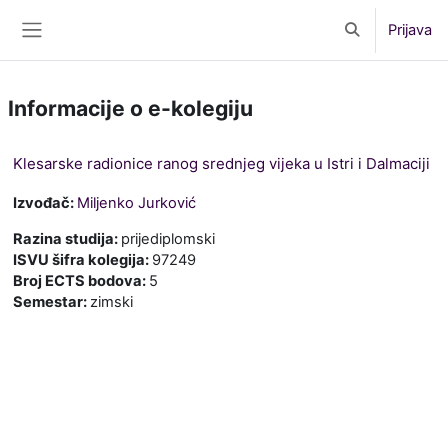
Preskoči na sadržaj
Prijava
Toggle search 
Bočni panel
Informacije o e-kolegiju
Klesarske radionice ranog srednjeg vijeka u Istri i Dalmaciji
Izvođač:
Miljenko Jurković
Razina studija
:
prijediplomski
ISVU šifra kolegija
:
97249
Broj ECTS bodova
:
5
Semestar
:
zimski