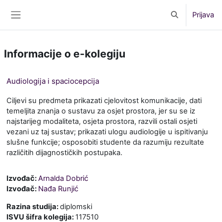
Preskoči na sadržaj
Prijava
Toggle search 
Bočni panel
Informacije o e-kolegiju
Audiologija i spaciocepcija
Ciljevi su predmeta prikazati cjelovitost komunikacije, dati
temeljita znanja o sustavu za osjet prostora, jer su se iz
najstarijeg modaliteta, osjeta prostora, razvili ostali osjeti
vezani uz taj sustav; prikazati ulogu audiologije u ispitivanju
slušne funkcije; osposobiti studente da razumiju rezultate
različitih dijagnostičkih postupaka.
Izvođač:
Arnalda Dobrić
Izvođač:
Nađa Runjić
Razina studija
:
diplomski
ISVU šifra kolegija
:
117510