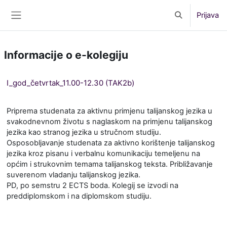
Preskoči na sadržaj
Prijava
Toggle search 
Bočni panel
Informacije o e-kolegiju
I_god_četvrtak_11.00-12.30 (TAK2b)
Priprema studenata za aktivnu primjenu talijanskog jezika u
svakodnevnom životu s naglaskom na primjenu talijanskog
jezika kao stranog jezika u stručnom studiju.
Osposobljavanje studenata za aktivno korištenje talijanskog
jezika kroz pisanu i verbalnu komunikaciju temeljenu na
općim i strukovnim temama talijanskog teksta. Približavanje
suverenom vladanju talijanskog jezika.
PD, po semstru 2 ECTS boda. Kolegij se izvodi na
preddiplomskom i na diplomskom studiju.