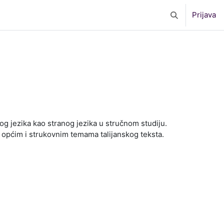
Prijava
Toggle search 
g jezika kao stranog jezika u stručnom studiju.
 općim i strukovnim temama talijanskog teksta.