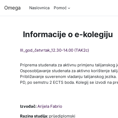
Preskoči na sadržaj
Omega
Naslovnica
Pomoć
Informacije o e-kolegiju
III_god_četvrtak_12.30-14.00 (TAK2c)
Priprema studenata za aktivnu primjenu talijanskog 
Osposobljavanje studenata za aktivno korištenje tali
Približavanje suverenom vladanju talijanskog jezika.
PD, po semstru 2 ECTS boda. Kolegij se izvodi na p
Izvođač:
Arijela Fabrio
Razina studija
:
prijediplomski