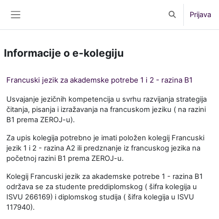
Preskoči na sadržaj
Prijava
Toggle search 
Bočni panel
Informacije o e-kolegiju
Francuski jezik za akademske potrebe 1 i 2 - razina B1
Usvajanje jezičnih kompetencija u svrhu razvijanja strategija
čitanja, pisanja i izražavanja na francuskom jeziku ( na razini
B1 prema ZEROJ-u).
Za upis kolegija potrebno je imati položen kolegij Francuski
jezik 1 i 2 - razina A2 ili predznanje iz francuskog jezika na
početnoj razini B1 prema ZEROJ-u.
Kolegij Francuski jezik za akademske potrebe 1 - razina B1
održava se za studente preddiplomskog ( šifra kolegija u
ISVU 266169) i diplomskog studija ( šifra kolegija u ISVU
117940).